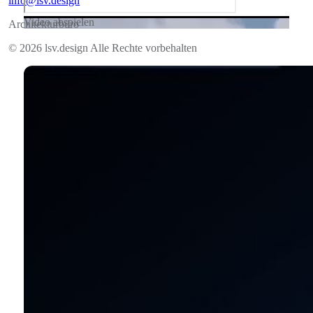
info@lsv.design
Video abspielen
Architekturbüro
© 2026 lsv.design Alle Rechte vorbehalten