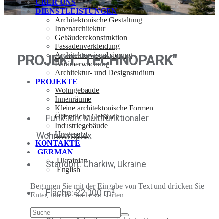
ÜBER UNS
DIENSTLEISTUNGEN
Architektonische Gestaltung
Innenarchitektur
Gebäuderekonstruktion
Fassadenverkleidung
Architekturvisualisierung
PROJEKT "TECHNOPARK"
Bauüberwachung
Architektur- und Designstudium
PROJEKTE
Wohngebäude
Innenräume
Kleine architektonische Formen
Öffentliche Gebäude
Funktion: Multifunktionaler
Industriegebäude
Umgesetzt
Wohnkomplex
KONTAKTE
GERMAN
Ukrainian
Standort: Charkiw, Ukraine
English
Beginnen Sie mit der Eingabe von Text und drücken Sie
Fläche: 22.000 m²
Enter, um die Suche zu starten