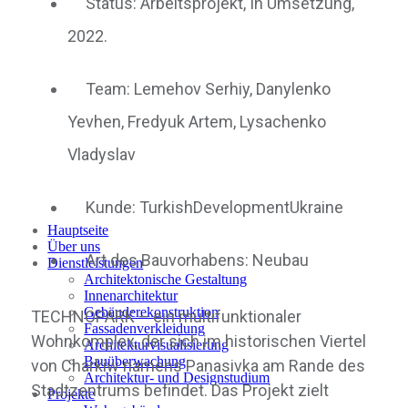
Status: Arbeitsprojekt, In Umsetzung,
2022.
Team: Lemehov Serhiy, Danylеnko
Yevhen, Fredyuk Artem, Lysachenko
Vladyslav
Kunde: TurkishDevelopmentUkraine
Hauptseite
Über uns
Art des Bauvorhabens: Neubau
Dienstleistungen
Architektonische Gestaltung
Innenarchitektur
Gebäuderekonstruktion
TECHNOPARK – ein multifunktionaler
Fassadenverkleidung
Wohnkomplex, der sich im historischen Viertel
Architekturvisualisierung
Bauüberwachung
von Charkiw namens Panasivka am Rande des
Architektur- und Designstudium
Stadtzentrums befindet. Das Projekt zielt
Projekte