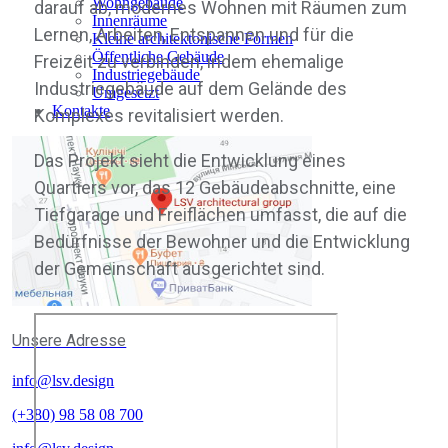
Wohngebäude
darauf ab, modernes Wohnen mit Räumen zum
Innenräume
Lernen, Arbeiten, Entspannen und für die
Kleine architektonische Formen
Öffentliche Gebäude
Freizeit zu verbinden, indem ehemalige
Industriegebäude
Industriegebäude auf dem Gelände des
Umgesetzt
Kontakte
Komplexes revitalisiert werden.
Das Projekt sieht die Entwicklung eines
Quartiers vor, das 12 Gebäudeabschnitte, eine
Tiefgarage und Freiflächen umfasst, die auf die
Bedürfnisse der Bewohner und die Entwicklung
der Gemeinschaft ausgerichtet sind.
Unsere Adresse
info@lsv.design
(+380) 98 58 08 700