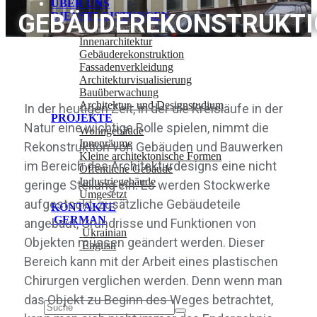
ÜBER UNS
GEBÄUDEREKONSTRUKT
DIENSTLEISTUNGEN
Architektonische Gestaltung
Innenarchitektur
Gebäuderekonstruktion
Fassadenverkleidung
Architekturvisualisierung
Bauüberwachung
Architektur- und Designstudium
In der heutigen Zeit, in der die Kreisläufe in der
PROJEKTE
Natur eine wichtige Rolle spielen, nimmt die
Wohngebäude
Innenräume
Rekonstruktion von Gebäuden und Bauwerken
Kleine architektonische Formen
im Bereich des Architekturdesigns eine nicht
Öffentliche Gebäude
Industriegebäude
geringe Stellung ein. Es werden Stockwerke
Umgesetzt
aufgestockt, zusätzliche Gebäudeteile
KONTAKTE
GERMAN
angebaut, Grundrisse und Funktionen von
Ukrainian
Objekten müssen geändert werden. Dieser
English
Bereich kann mit der Arbeit eines plastischen
Beginnen Sie mit der Eingabe von Text und drücken Sie
Chirurgen verglichen werden. Denn wenn man
Enter, um die Suche zu starten
das Objekt zu Beginn des Weges betrachtet,