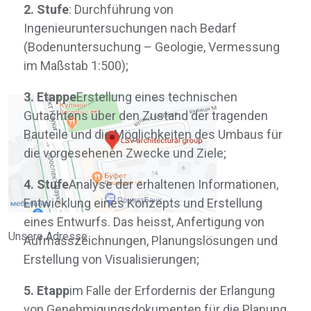
Wohngebäude
2. Stufe
: Durchführung von
Innenräume
Ingenieuruntersuchungen nach Bedarf
Kleine architektonische Formen
Öffentliche Gebäude
(Bodenuntersuchung – Geologie, Vermessung
Industriegebäude
im Maßstab 1:500);
Umgesetzt
Kontakte
3. Etappe
Erstellung eines technischen
Gutachtens über den Zustand der tragenden
Bauteile und die Möglichkeiten des Umbaus für
die vorgesehenen Zwecke und Ziele;
4. Stufe
Analyse der erhaltenen Informationen,
Entwicklung eines Konzepts und Erstellung
eines Entwurfs. Das heisst, Anfertigung von
Unsere Adresse
Aufmasszeichnungen, Planungslösungen und
Erstellung von Visualisierungen;
info@lsv.design
(+380) 98 58 08 700
5. Etapp
im Falle der Erfordernis der Erlangung
von Genehmigungsdokumenten für die Planung