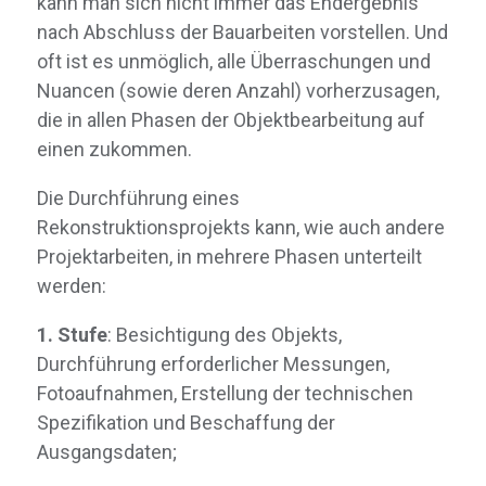
kann man sich nicht immer das Endergebnis
nach Abschluss der Bauarbeiten vorstellen. Und
oft ist es unmöglich, alle Überraschungen und
Nuancen (sowie deren Anzahl) vorherzusagen,
die in allen Phasen der Objektbearbeitung auf
einen zukommen.
Die Durchführung eines
Rekonstruktionsprojekts kann, wie auch andere
Projektarbeiten, in mehrere Phasen unterteilt
Hauptseite
werden:
Über uns
Dienstleistungen
1. Stufe
Architektonische Gestaltung
: Besichtigung des Objekts,
Innenarchitektur
Durchführung erforderlicher Messungen,
Gebäuderekonstruktion
Fotoaufnahmen, Erstellung der technischen
Fassadenverkleidung
Architekturvisualisierung
Spezifikation und Beschaffung der
Bauüberwachung
Ausgangsdaten;
Architektur- und Designstudium
Projekte