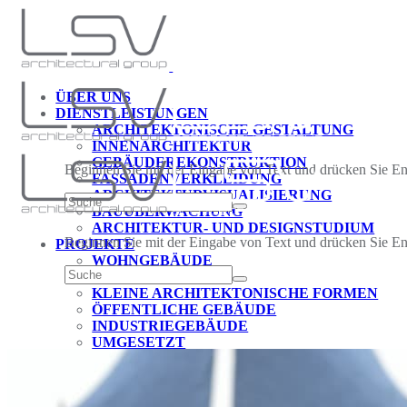
ÜBER UNS
DIENSTLEISTUNGEN
ARCHITEKTONISCHE GESTALTUNG
INNENARCHITEKTUR
GEBÄUDEREKONSTRUKTION
Beginnen Sie mit der Eingabe von Text und drücken Sie Ent
FASSADENVERKLEIDUNG
ARCHITEKTURVISUALISIERUNG
BAUÜBERWACHUNG
ARCHITEKTUR- UND DESIGNSTUDIUM
Beginnen Sie mit der Eingabe von Text und drücken Sie Ent
PROJEKTE
WOHNGEBÄUDE
INNENRÄUME
KLEINE ARCHITEKTONISCHE FORMEN
ÖFFENTLICHE GEBÄUDE
INDUSTRIEGEBÄUDE
UMGESETZT
KONTAKTE
DE
UK