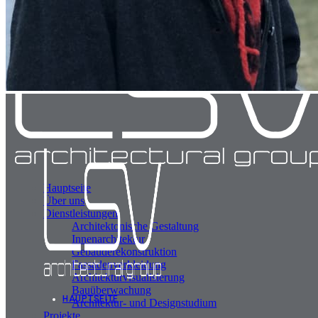
Hauptseite
Über uns
Dienstleistungen
Architektonische Gestaltung
Innenarchitektur
Gebäuderekonstruktion
Fassadenverkleidung
Architekturvisualisierung
Bauüberwachung
HAUPTSEITE
Architektur- und Designstudium
Projekte