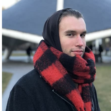
EN
ÜBER UNS
DIENSTLEISTUNGEN
Architektonische Gestaltung
Innenarchitektur
Gebäuderekonstruktion
Fassadenverkleidung
Architekturvisualisierung
Bauüberwachung
Architektur- und Designstudium
PROJEKTE
Wohngebäude
Innenräume
Kleine architektonische Formen
Öffentliche Gebäude
Industriegebäude
Umgesetzt
KONTAKTE
DE
UK
EN
Beginnen Sie mit der Eingabe von Text und drücken Sie Ent