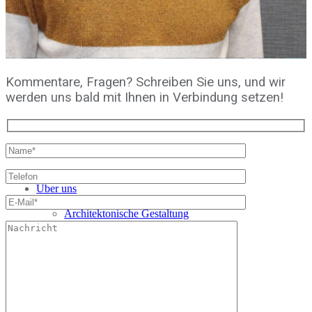
Kommentare, Fragen? Schreiben Sie uns, und wir
werden uns bald mit Ihnen in Verbindung setzen!
Hauptseite
Über uns
Dienstleistungen
Architektonische Gestaltung
Innenarchitektur
Gebäuderekonstruktion
Fassadenverkleidung
Architekturvisualisierung
Bauüberwachung
Architektur- und Designstudium
Projekte