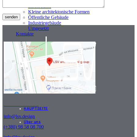
Wohngebäude
Innenräume
Kleine architektonische Formen
Öffentliche Gebäude
Industriegebäude
Umgesetzt
Kontakte
Unsere Adresse
HAUPTSEITE
info@lsv.design
Über uns
(+380) 98 58 08 700