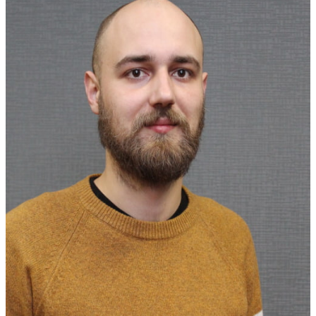
ÜBER UNS
DIENSTLEISTUNGEN
Architektonische Gestaltung
Innenarchitektur
Gebäuderekonstruktion
Fassadenverkleidung
Architekturvisualisierung
Bauüberwachung
Architektur- und Designstudium
PROJEKTE
Wohngebäude
Innenräume
Kleine architektonische Formen
Öffentliche Gebäude
Industriegebäude
Umgesetzt
KONTAKTE
GERMAN
Ukrainian
English
Beginnen Sie mit der Eingabe von Text und drücken Sie
Enter, um die Suche zu starten