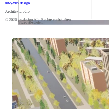
info@lsv.design
Architekturbüro
© 2026 lsv.design Alle Rechte vorbehalten
Video abspielen