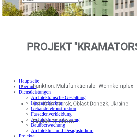
PROJEKT "KRAMATORS
Hauptseite
Funktion: Multifunktionaler Wohnkomplex
Über uns
Dienstleistungen
Architektonische Gestaltung
Ort: Kramatorsk, Oblast Donezk, Ukraine
Innenarchitektur
Gebäuderekonstruktion
Fassadenverkleidung
Architekturvisualisierung
Fläche: 35.000 m²
Bauüberwachung
Architektur- und Designstudium
Projekte