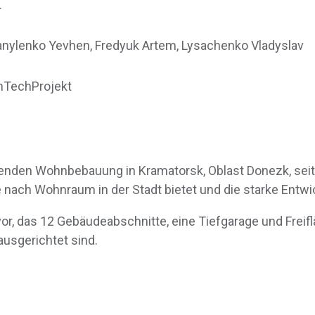
.
Danylenko Yevhen, Fredyuk Artem, Lysachenko Vladyslav
nTechProjekt
enden Wohnbebauung in Kramatorsk, Oblast Donezk, seit 
nach Wohnraum in der Stadt bietet und die starke Entwic
vor, das 12 Gebäudeabschnitte, eine Tiefgarage und Freif
usgerichtet sind.