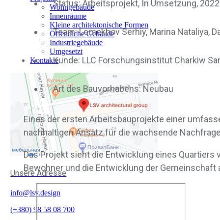
Status: Arbeitsprojekt, In Umsetzung, 2022
Wohngebäude
Innenräume
Kleine architektonische Formen
Team: Lemekhov Serhiy, Marina Nataliya, 
Öffentliche Gebäude
Industriegebäude
Umgesetzt
Kunde: LLC Forschungsinstitut Charkiw Sa
Kontakte
Art des Bauvorhabens: Neubau
Eines der ersten Arbeitsbauprojekte einer umfass
nachhaltigen Ansatz für die wachsende Nachfrage 
Das Projekt sieht die Entwicklung eines Quartiers 
Bewohner und die Entwicklung der Gemeinschaft a
Unsere Adresse
info@lsv.design
(+380) 98 58 08 700