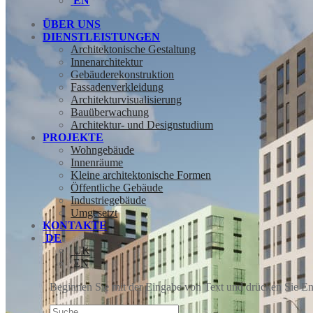
EN
ÜBER UNS
DIENSTLEISTUNGEN
Architektonische Gestaltung
Innenarchitektur
Gebäuderekonstruktion
Fassadenverkleidung
Architekturvisualisierung
Bauüberwachung
Architektur- und Designstudium
PROJEKTE
Wohngebäude
Innenräume
Kleine architektonische Formen
Öffentliche Gebäude
Industriegebäude
Umgesetzt
KONTAKTE
DE
UK
EN
Beginnen Sie mit der Eingabe von Text und drücken Sie Ent