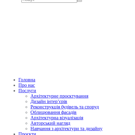
Головна
Про нас
Послуги
Архітектурне проєктування
Дизайн інтер’єрів
Реконструкція будівель та споруд
Облицювання фасадів
Архітектурна візуалізація
Авторський нагляд
Навчання з архітектури та дизайну
Проєкти