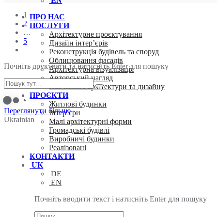
EN
1
ПРО НАС
2
ПОСЛУГИ
…
Архітектурне проєктування
5
Дизайн інтер’єрів
Реконструкція будівель та споруд
Облицювання фасадів
Почніть друкувати та натисніть Enter для пошуку
Архітектурна візуалізація
Авторський нагляд
Навчання з архітектури та дизайну
ПРОЄКТИ
Житлові будинки
Переглянути більше
Інтер’єри
Ukrainian
Малі архітектурні форми
Громадські будівлі
Виробничі будинки
Реалізовані
КОНТАКТИ
UK
DE
EN
Почніть вводити текст і натисніть Enter для пошуку