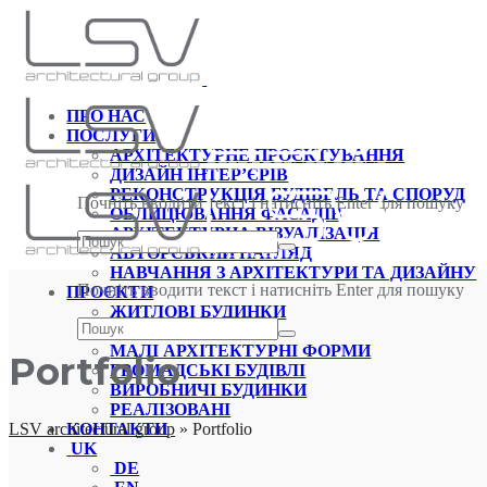
ПРО НАС
ПОСЛУГИ
АРХІТЕКТУРНЕ ПРОЄКТУВАННЯ
ДИЗАЙН ІНТЕР’ЄРІВ
РЕКОНСТРУКЦІЯ БУДІВЕЛЬ ТА СПОРУД
Почніть вводити текст і натисніть Enter для пошуку
ОБЛИЦЮВАННЯ ФАСАДІВ
АРХІТЕКТУРНА ВІЗУАЛІЗАЦІЯ
АВТОРСЬКИЙ НАГЛЯД
НАВЧАННЯ З АРХІТЕКТУРИ ТА ДИЗАЙНУ
Почніть вводити текст і натисніть Enter для пошуку
ПРОЄКТИ
ЖИТЛОВІ БУДИНКИ
ІНТЕР’ЄРИ
МАЛІ АРХІТЕКТУРНІ ФОРМИ
Portfolio
ГРОМАДСЬКІ БУДІВЛІ
ВИРОБНИЧІ БУДИНКИ
РЕАЛІЗОВАНІ
LSV architectural group
»
Portfolio
КОНТАКТИ
UK
DE