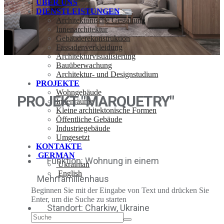
ÜBER UNS
DIENSTLEISTUNGEN
Architektonische Gestaltung
Innenarchitektur
Gebäuderekonstruktion
Fassadenverkleidung
Architekturvisualisierung
Bauüberwachung
Architektur- und Designstudium
PROJEKTE
Wohngebäude
PROJEKT "MARQUETRY"
Innenräume
Kleine architektonische Formen
Öffentliche Gebäude
Industriegebäude
Umgesetzt
KONTAKTE
GERMAN
Funktion: Wohnung in einem
Ukrainian
English
Mehrfamilienhaus
Beginnen Sie mit der Eingabe von Text und drücken Sie
Enter, um die Suche zu starten
Standort: Charkiw, Ukraine