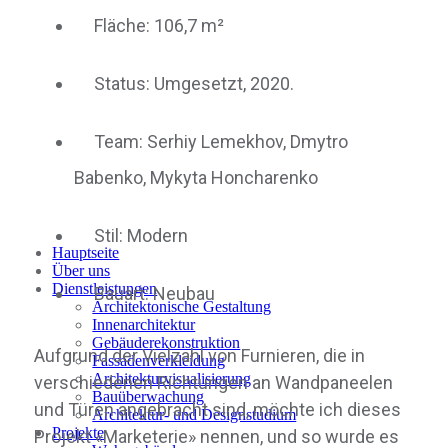
Fläche: 106,7 m²
Status: Umgesetzt, 2020.
Team: Serhiy Lemekhov, Dmytro
Babenko, Mykyta Honcharenko
Stil: Modern
Hauptseite
Über uns
Dienstleistungen
Bauart: Neubau
Architektonische Gestaltung
Innenarchitektur
Gebäuderekonstruktion
Aufgrund der Vielzahl von Furnieren, die in
Fassadenverkleidung
Architekturvisualisierung
verschiedenen Richtungen an Wandpaneelen
Bauüberwachung
und Türen angebracht sind, möchte ich dieses
Architektur- und Designstudium
Projekte
Projekt «Marketerie» nennen, und so wurde es