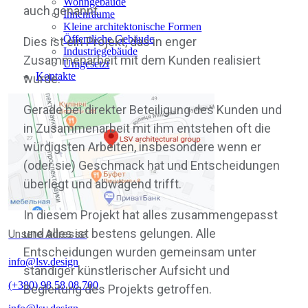
Wohngebäude
auch genannt.
Innenräume
Kleine architektonische Formen
Öffentliche Gebäude
Dies ist ein Projekt, das in enger
Industriegebäude
Zusammenarbeit mit dem Kunden realisiert
Umgesetzt
Kontakte
wurde.
Gerade bei direkter Beteiligung des Kunden und
in Zusammenarbeit mit ihm entstehen oft die
würdigsten Arbeiten, insbesondere wenn er
(oder sie) Geschmack hat und Entscheidungen
überlegt und abwägend trifft.
In diesem Projekt hat alles zusammengepasst
und alles ist bestens gelungen. Alle
Unsere Adresse
Entscheidungen wurden gemeinsam unter
info@lsv.design
ständiger künstlerischer Aufsicht und
(+380) 98 58 08 700
Begleitung des Projekts getroffen.