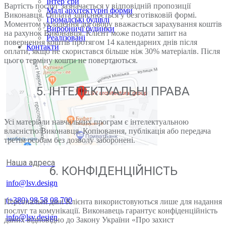
Інтер’єри
Вартість послуг зазначається у відповідній пропозиції
Малі архітектурні форми
Виконавця. Оплата здійснюється у безготівковій формі.
Громадські будівлі
Моментом укладення договору вважається зарахування коштів
Виробничі будинки
на рахунок Виконавця. Клієнт може подати запит на
Реалізовані
повернення коштів протягом 14 календарних днів після
Контакти
оплати, якщо не скористався більше ніж 30% матеріалів. Після
цього терміну кошти не повертаються.
5. ІНТЕЛЕКТУАЛЬНІ ПРАВА
Усі матеріали навчальних програм є інтелектуальною
власністю Виконавця. Копіювання, публікація або передача
третім особам без дозволу заборонені.
Наша адреса
6. КОНФІДЕНЦІЙНІСТЬ
info@lsv.design
(+380) 98 58 08 700
Персональні дані Клієнта використовуються лише для надання
послуг та комунікації. Виконавець гарантує конфіденційність
info@lsv.design
даних відповідно до Закону України «Про захист