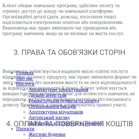
Клієнт обирає навчальну програму, здійснює оплату та
отримує доступ до заходу чи навчальної платформи.
Організаційні деталі (дати, розклад, посилання тощо)
надсилаються електронною поштою або повідомленням.
Виконавець має право змінювати час проведення або
програму навчання, якщо це не впливає на якість послуг.
3. ПРАВА ТА ОБОВ’ЯЗКИ СТОРІН
Виконавець зобов’язується надавати якісні освітні послуги
Головна
відповідно до опису продукту, має право змінювати формат чи
Про нас
зміст навчання без зниження якості та не несе відповідальності
Послуги
за індивідуальні результати Клієнта. Клієнт зобов’язується
Архітектурне проєктування
використовувати матеріали лише для особистого навчання, не
Дизайн інтер’єрів
передавати доступи чи копіювати матеріали без письмового
Реконструкція будівель та споруд
дозволу Виконавця, а також дотримуватись правил участі.
Облицювання фасадів
Архітектурна візуалізація
Авторський нагляд
4. ОПЛАТА ТА ПОВЕРНЕННЯ КОШТІВ
Навчання з архітектури та дизайну
Проєкти
Житлові будинки