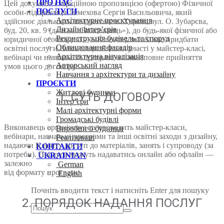
ПРО НАС
Цей документ є офіційною пропозицією (офертою) Фізичної
ПОСЛУГИ
особи-підприємця Лемехова Сергія Васильовича, який
Архітектурне проєктування
здійснює діяльність за адресою: м. Харків, вул. О. Зубарєва,
Дизайн інтер’єрів
буд. 20, кв. 9 (далі — «Виконавець»), до будь-якої фізичної або
Реконструкція будівель та споруд
юридичної особи (далі — «Клієнт»), яка бажає придбати
Облицювання фасадів
освітні послуги Виконавця. Оплата участі у майстер-класі,
Архітектурна візуалізація
вебінарі чи навчальній програмі означає повне прийняття
Авторський нагляд
умов цього договору.
Навчання з архітектури та дизайну
ПРОЄКТИ
Житлові будинки
1. СУТЬ ДОГОВОРУ
Інтер’єри
Малі архітектурні форми
Громадські будівлі
Виконавець організовує та проводить майстер-класи,
Виробничі будинки
вебінари, навчальні програми та інші освітні заходи з дизайну,
Реалізовані
надаючи Клієнту доступ до матеріалів, занять і супроводу (за
КОНТАКТИ
потреби). Послуги можуть надаватись онлайн або офлайн —
UKRAINIAN
залежно
German
від формату програми.
English
Почніть вводити текст і натисніть Enter для пошуку
2. ПОРЯДОК НАДАННЯ ПОСЛУГ