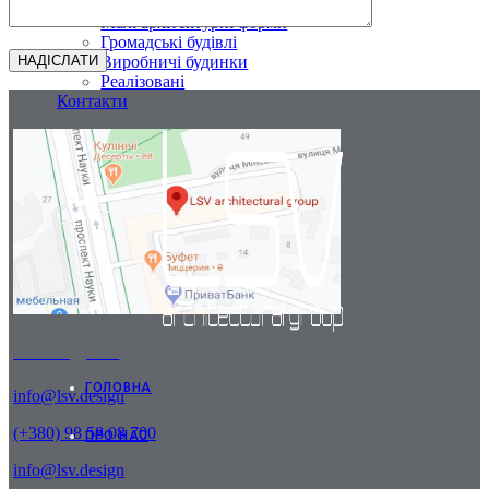
Інтер’єри
Малі архітектурні форми
Громадські будівлі
Виробничі будинки
Реалізовані
Контакти
Наша адреса
ГОЛОВНА
info@lsv.design
(+380) 98 58 08 700
ПРО НАС
info@lsv.design