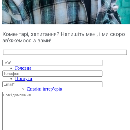
Коментарі, запитання? Напишіть мені, і ми скоро
зв’яжемося з вами!
Головна
Про нас
Послуги
Архітектурне проєктування
Дизайн інтер’єрів
Реконструкція будівель та споруд
Облицювання фасадів
Архітектурна візуалізація
Авторський нагляд
Навчання з архітектури та дизайну
Проєкти
Житлові будинки