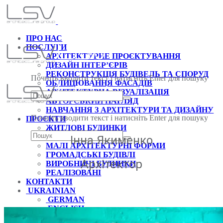
ПРО НАС
ПОСЛУГИ
АРХІТЕКТУРНЕ ПРОЄКТУВАННЯ
ДИЗАЙН ІНТЕР’ЄРІВ
РЕКОНСТРУКЦІЯ БУДІВЕЛЬ ТА СПОРУД
Почніть вводити текст і натисніть Enter для пошуку
ОБЛИЦЮВАННЯ ФАСАДІВ
АРХІТЕКТУРНА ВІЗУАЛІЗАЦІЯ
АВТОРСЬКИЙ НАГЛЯД
НАВЧАННЯ З АРХІТЕКТУРИ ТА ДИЗАЙНУ
Почніть вводити текст і натисніть Enter для пошуку
ПРОЄКТИ
ЖИТЛОВІ БУДИНКИ
ІНТЕР’ЄРИ
Інна Якименко
МАЛІ АРХІТЕКТУРНІ ФОРМИ
ГРОМАДСЬКІ БУДІВЛІ
Архітектор
ВИРОБНИЧІ БУДИНКИ
РЕАЛІЗОВАНІ
КОНТАКТИ
UKRAINIAN
GERMAN
ENGLISH