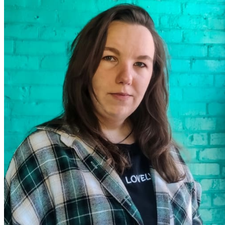
ПРО НАС
ПОСЛУГИ
Архітектурне проєктування
Дизайн інтер’єрів
Реконструкція будівель та споруд
Облицювання фасадів
Архітектурна візуалізація
Авторський нагляд
Навчання з архітектури та дизайну
ПРОЄКТИ
Житлові будинки
Інтер’єри
Малі архітектурні форми
Громадські будівлі
Виробничі будинки
Реалізовані
КОНТАКТИ
UKRAINIAN
German
English
Почніть вводити текст і натисніть Enter для пошуку